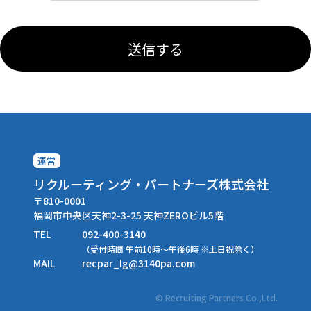
送信する
運営
リクルーティング・パートナーズ株式会社
〒810-0001
福岡市中央区天神2-3-25 天神ZEROビル5階
TEL
092-400-3140
（受付時間 午前10時～午後6時 ※土日祝除く）
MAIL
recpar_lg
3140pa.com
© Recruiting Partners Co.,Ltd.