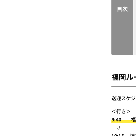
目次
福岡ル
送迎スケ
＜行き＞
9:40
福岡
⇩
10:15 