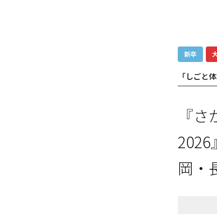
新卒
「しごと体
『さ
20
岡・