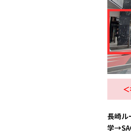
＜
長崎ル
学→S