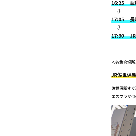
16:25
⇩
17:05
⇩
17:30 
＜各集合場所
JR佐世保
佐世保駅すぐ
エスプラザ付