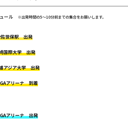
ジュール
※出発時間の5～10分前までの集合をお願いします。
JR佐世保駅 出発
 長崎国際大学 出発
 武雄アジア大学 出発
SAGAアリーナ 到着
SAGAアリーナ 出発