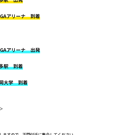
SAGAアリーナ 到着
GAアリーナ 出発
博多駅 到着
福岡大学 到着
＞
しますので、正門付近に集合してください。