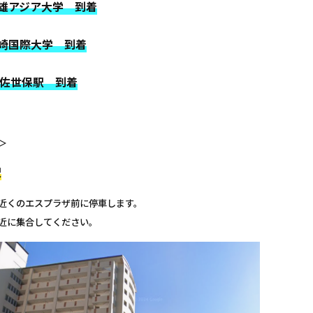
 武雄アジア大学 到着
 長崎国際大学 到着
JR佐世保駅 到着
＞
駅
近くのエスプラザ前に停車します。
近に集合してください。