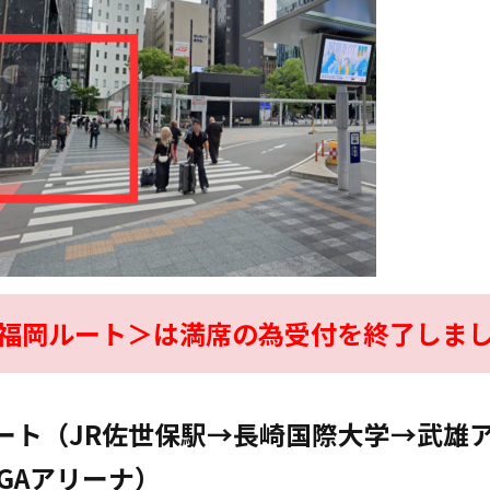
福岡ルート＞は満席の為受付を終了しま
ート（JR佐世保駅→長崎国際大学→武雄
AGAアリーナ）