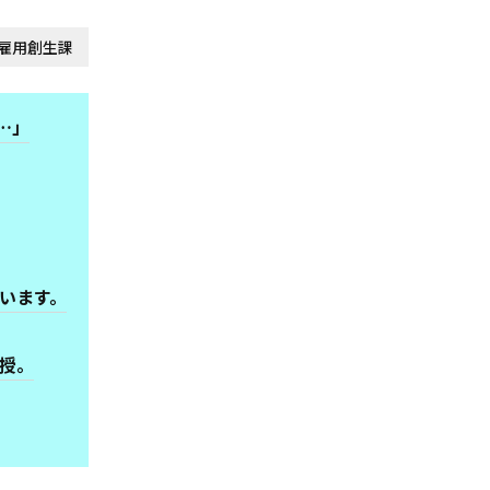
働雇用創生課
…」
います。
授。