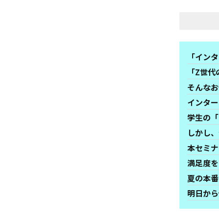
「インタ
「Z世代
そんなお
インター
学生の「
しかし、
本セミナ
満足度を
夏の本番
明日から