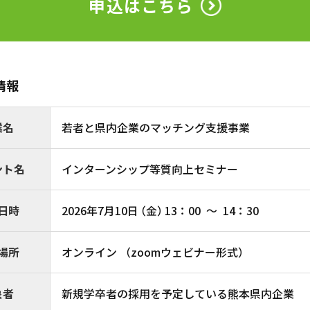
申込はこちら
情報
業名
若者と県内企業のマッチング支援事業
ント名
インターンシップ等質向上セミナー
日時
2026年7月10日
（金）
13：00
〜
14：30
場所
オンライン （zoomウェビナー形式）
象者
新規学卒者の採用を予定している熊本県内企業