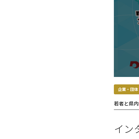
企業・団体
若者と県内
イン