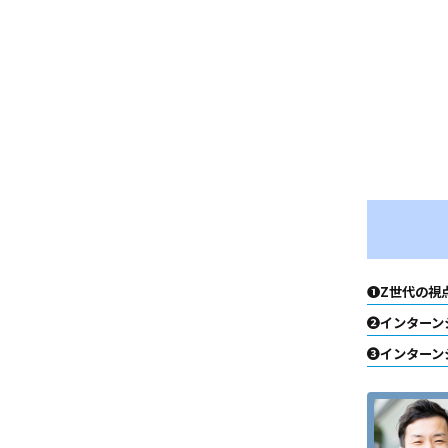
❶Z世代の視
❷インターン
❸インターン