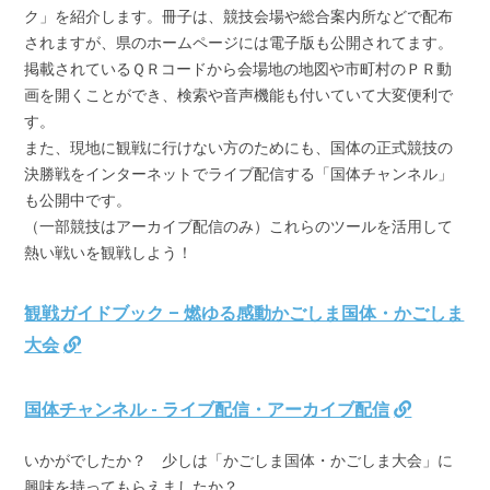
ク」を紹介します。冊子は、競技会場や総合案内所などで配布
されますが、県のホームページには電子版も公開されてます。
掲載されているＱＲコードから会場地の地図や市町村のＰＲ動
画を開くことができ、検索や音声機能も付いていて大変便利で
す。
また、現地に観戦に行けない方のためにも、国体の正式競技の
決勝戦をインターネットでライブ配信する「国体チャンネル」
も公開中です。
（一部競技はアーカイブ配信のみ）これらのツールを活用して
熱い戦いを観戦しよう！
観戦ガイドブック – 燃ゆる感動かごしま国体・かごしま
大会
国体チャンネル - ライブ配信・アーカイブ配信
いかがでしたか？ 少しは「かごしま国体・かごしま大会」に
興味を持ってもらえましたか？