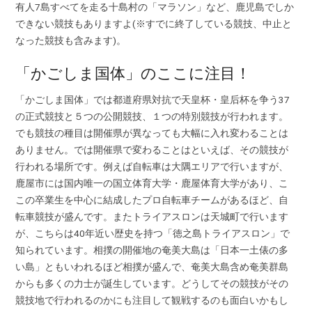
有人7島すべてを走る十島村の「マラソン」など、鹿児島でしか
できない競技もありますよ(※すでに終了している競技、中止と
なった競技も含みます)。
「かごしま国体」のここに注目！
「かごしま国体」では都道府県対抗で天皇杯・皇后杯を争う37
の正式競技と５つの公開競技、１つの特別競技が行われます。
でも競技の種目は開催県が異なっても大幅に入れ変わることは
ありません。では開催県で変わることはといえば、その競技が
行われる場所です。例えば自転車は大隅エリアで行いますが、
鹿屋市には国内唯一の国立体育大学・鹿屋体育大学があり、こ
この卒業生を中心に結成したプロ自転車チームがあるほど、自
転車競技が盛んです。またトライアスロンは天城町で行います
が、こちらは40年近い歴史を持つ「徳之島トライアスロン」で
知られています。相撲の開催地の奄美大島は「日本一土俵の多
い島」ともいわれるほど相撲が盛んで、奄美大島含め奄美群島
からも多くの力士が誕生しています。どうしてその競技がその
競技地で行われるのかにも注目して観戦するのも面白いかもし