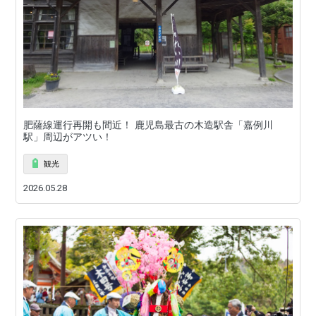
肥薩線運行再開も間近！ 鹿児島最古の木造駅舎「嘉例川
駅」周辺がアツい！
観光
2026.05.28